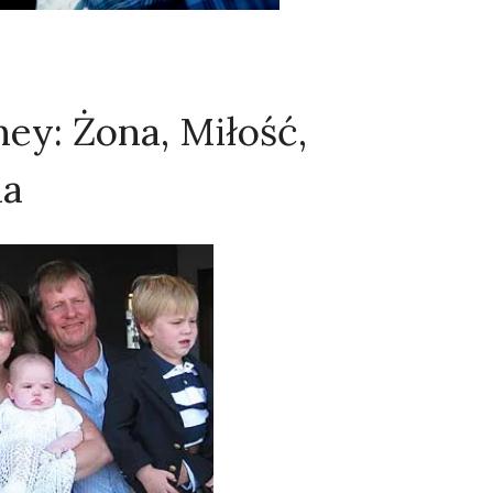
y: Żona, Miłość,
na