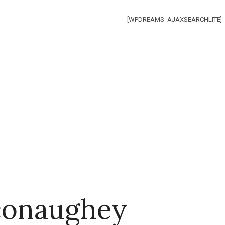
[WPDREAMS_AJAXSEARCHLITE]
conaughey