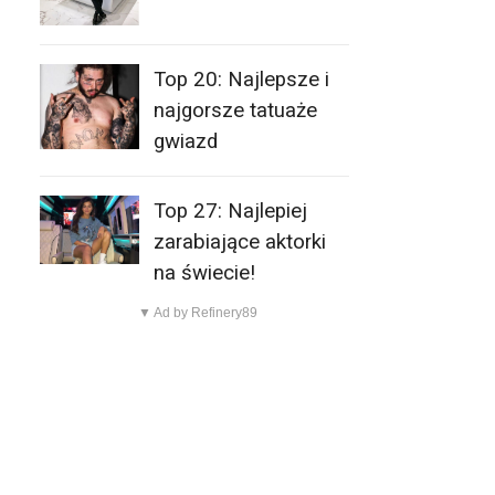
Top 20: Najlepsze i
najgorsze tatuaże
gwiazd
Top 27: Najlepiej
zarabiające aktorki
na świecie!
▼ Ad by Refinery89