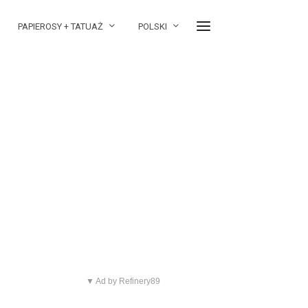
PAPIEROSY + TATUAŻ
POLSKI
▼ Ad by Refinery89