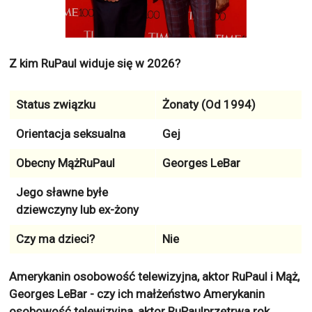
Z kim RuPaul widuje się w 2026?
Status związku
Żonaty (Od 1994)
Orientacja seksualna
Gej
Obecny MążRuPaul
Georges LeBar
Jego sławne byłe
dziewczyny lub ex-żony
Czy ma dzieci?
Nie
Amerykanin osobowość telewizyjna, aktor RuPaul i Mąż,
Georges LeBar - czy ich małżeństwo Amerykanin
osobowość telewizyjna, aktor RuPaulprzetrwa rok