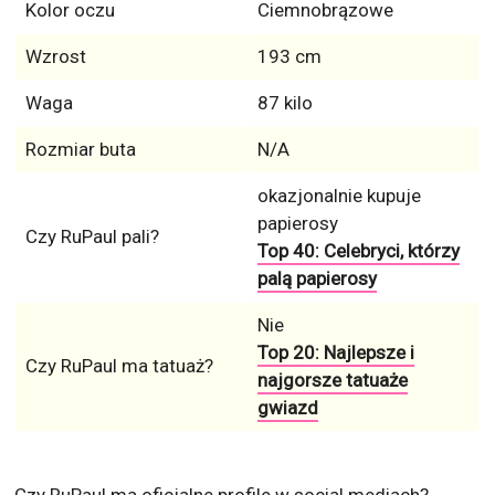
Kolor oczu
Ciemnobrązowe
Wzrost
193 cm
Waga
87 kilo
Rozmiar buta
N/A
okazjonalnie kupuje
papierosy
Czy RuPaul pali?
Top 40: Celebryci, którzy
palą papierosy
Nie
Top 20: Najlepsze i
Czy RuPaul ma tatuaż?
najgorsze tatuaże
gwiazd
Czy RuPaul ma oficjalne profile w social mediach?