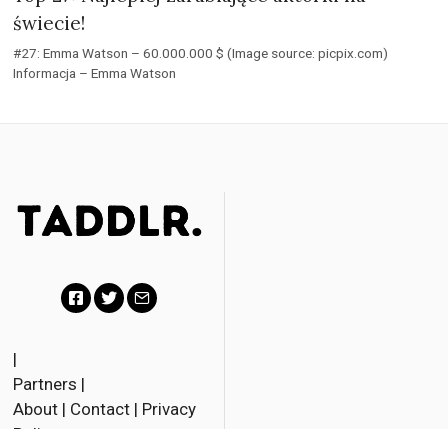
świecie!
#27: Emma Watson – 60.000.000 $ (Image source: picpix.com)
Informacja – Emma Watson
F
T
E
a
w
m
|
Partners
|
c
i
a
About
|
Contact
|
Privacy
e
t
i
Policy
b
t
l