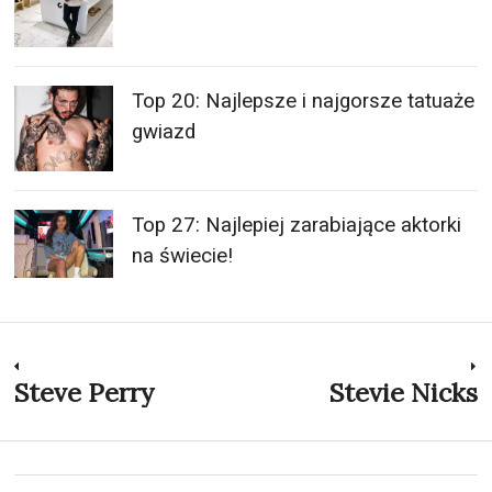
Top 20: Najlepsze i najgorsze tatuaże
gwiazd
Top 27: Najlepiej zarabiające aktorki
na świecie!
Nawigacja
Steve Perry
Stevie Nicks
Previous
N
post:
p
wpisu