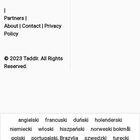
F
T
E
a
w
m
|
Partners
|
c
i
a
About
|
Contact
|
Privacy
e
t
i
Policy
b
t
l
o
e
o
r
© 2023 Taddlr. All Rights
Reserved.
k
angielski
francuski
duński
holenderski
niemiecki
włoski
hiszpański
norweski bokmål
polski
portugalski, Brazylia
szwedzki
turecki