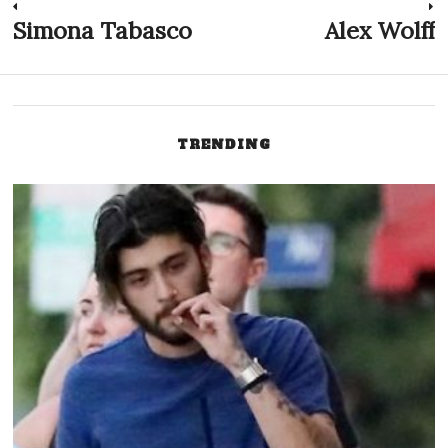
Nawigacja
Simona Tabasco
Alex Wolff
Previous
N
post:
p
wpisu
TRENDING