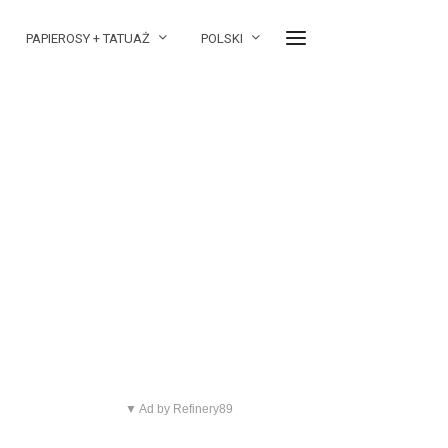
PAPIEROSY + TATUAŻ
POLSKI
▼ Ad by Refinery89