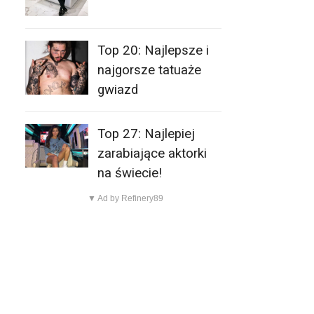
Top 20: Najlepsze i
najgorsze tatuaże
gwiazd
Top 27: Najlepiej
zarabiające aktorki
na świecie!
▼ Ad by Refinery89