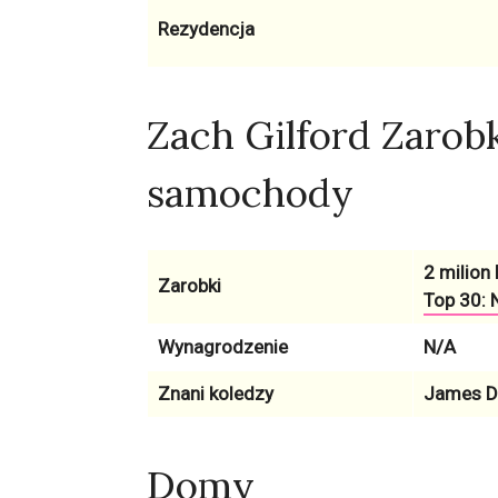
Rezydencja
Zach Gilford Zarob
samochody
2 milion 
Zarobki
Top 30: N
Wynagrodzenie
N/A
Znani koledzy
James De
Domy