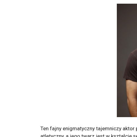
Ten fajny enigmatyczny tajemniczy aktor p
atletyczny, a jego twarz jest w kształcie s