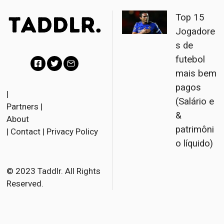
Top 15
Jogadore
s de
futebol
mais bem
F
T
E
pagos
a
w
m
|
(Salário e
Partners
|
c
i
a
&
About
e
t
i
patrimôni
|
Contact
|
Privacy Policy
b
t
l
o líquido)
o
e
o
r
© 2023 Taddlr. All Rights
Reserved.
k