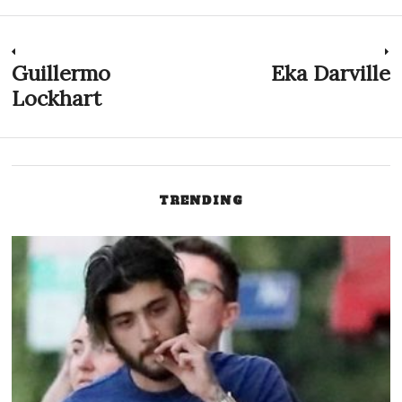
Navegação
Guillermo
Eka Darville
Previous
N
post:
p
Lockhart
de
Post
TRENDING