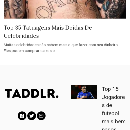
Top 35 Tatuagens Mais Doidas De
Celebridades
Muitas celebridades não sabem mais o que fazer com seu dinheiro.
Eles podem comprar carros e
Top 15
Jogadore
s de
futebol
mais bem
F
T
E
pagos