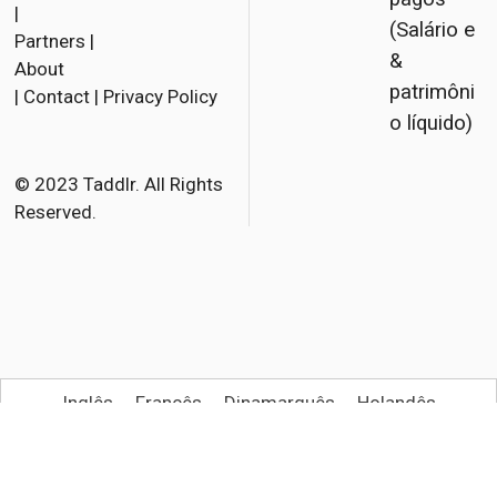
a
w
m
|
(Salário e
Partners
|
c
i
a
&
About
e
t
i
patrimôni
|
Contact
|
Privacy Policy
b
t
l
o líquido)
o
e
o
r
© 2023 Taddlr. All Rights
Reserved.
k
Inglês
Francês
Dinamarquês
Holandês
Alemão
Italiano
Espanhol
Norueguês
Polonês
Português
Sueco
Turco