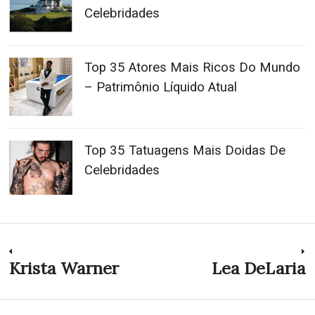
Celebridades
Top 35 Atores Mais Ricos Do Mundo
– Patrimônio Líquido Atual
Top 35 Tatuagens Mais Doidas De
Celebridades
Navegação
Krista Warner
Lea DeLaria
Previous
N
post:
p
de