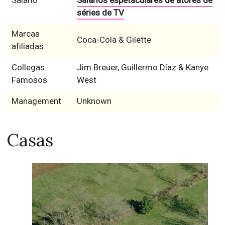
Salário
Salários espetaculares de atores de
séries de TV
Marcas
Coca-Cola & Gilette
afiliadas
Collegas
Jim Breuer, Guillermo Díaz & Kanye
Famosos
West
Management
Unknown
Casas