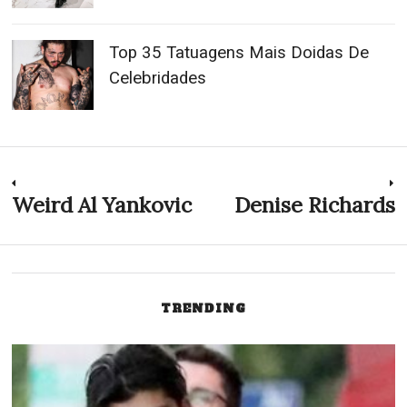
Top 35 Tatuagens Mais Doidas De
Celebridades
Navegação
Weird Al Yankovic
Denise Richards
Previous
N
post:
p
de
Post
TRENDING