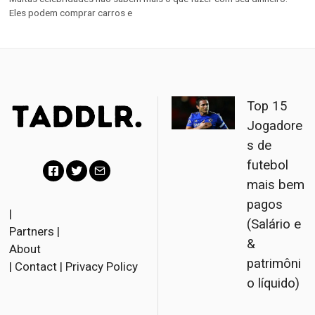
Eles podem comprar carros e
Top 15
Jogadore
s de
futebol
mais bem
F
T
E
pagos
a
w
m
|
(Salário e
Partners
|
c
i
a
&
About
e
t
i
patrimôni
|
Contact
|
Privacy Policy
b
t
l
o líquido)
o
e