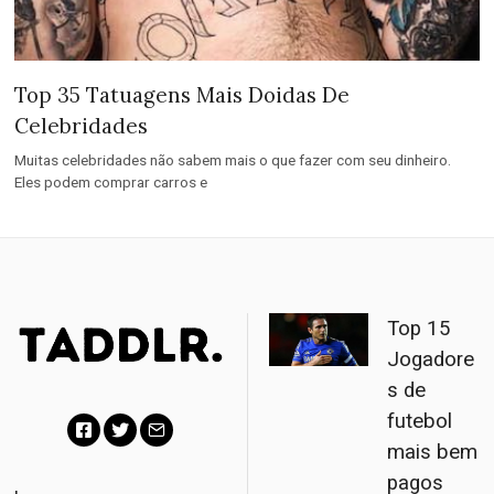
Top 35 Tatuagens Mais Doidas De
Celebridades
Muitas celebridades não sabem mais o que fazer com seu dinheiro.
Eles podem comprar carros e
Top 15
Jogadore
s de
futebol
mais bem
F
T
E
pagos