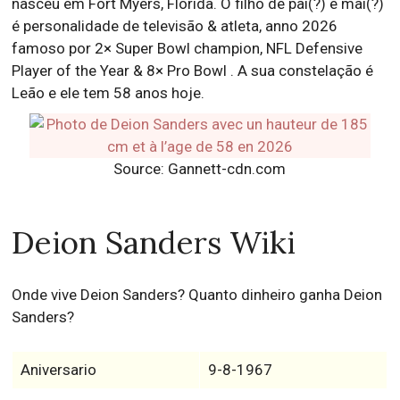
nasceu em Fort Myers, Florida. O filho de pai(?) e mai(?)
é personalidade de televisão & atleta, anno 2026
famoso por 2× Super Bowl champion, NFL Defensive
Player of the Year & 8× Pro Bowl . A sua constelação é
Leão e ele tem 58 anos hoje.
Source: Gannett-cdn.com
Deion Sanders Wiki
Onde vive Deion Sanders? Quanto dinheiro ganha Deion
Sanders?
Aniversario
9-8-1967