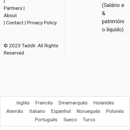
a
w
m
|
(Salário e
Partners
|
c
i
a
&
About
e
t
i
patrimôni
|
Contact
|
Privacy Policy
b
t
l
o líquido)
o
e
o
r
© 2023 Taddlr. All Rights
Reserved.
k
Inglês
Francês
Dinamarquês
Holandês
Alemão
Italiano
Espanhol
Norueguês
Polonês
Português
Sueco
Turco