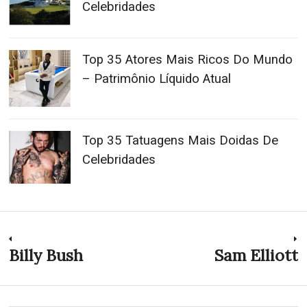
Celebridades
Top 35 Atores Mais Ricos Do Mundo
– Patrimônio Líquido Atual
Top 35 Tatuagens Mais Doidas De
Celebridades
Navegação
Billy Bush
Sam Elliott
Previous
N
post:
p
de