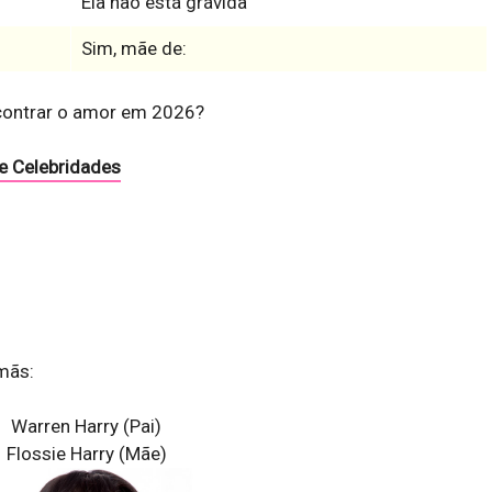
Ela não está grávida
Sim, mãe de:
contrar o amor em 2026?
e Celebridades
rmãs:
Warren Harry (Pai)
Flossie Harry (Mãe)