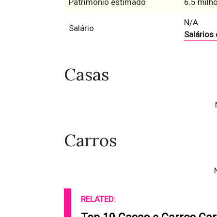
Património estimado
6.5 milhõ
N/A
Salário
Salários
Casas
Carros
RELATED: