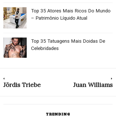
Top 35 Atores Mais Ricos Do Mundo
– Patrimônio Líquido Atual
Top 35 Tatuagens Mais Doidas De
Celebridades
Navegação
Jördis Triebe
Juan Williams
Previous
N
post:
p
de
Post
TRENDING