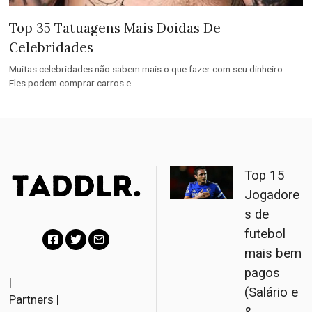
Top 35 Tatuagens Mais Doidas De
Celebridades
Muitas celebridades não sabem mais o que fazer com seu dinheiro.
Eles podem comprar carros e
Top 15
Jogadore
s de
futebol
mais bem
F
T
E
pagos
a
w
m
|
(Salário e
Partners
|
c
i
a