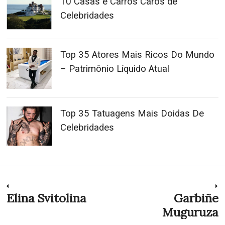
10 Casas e Carros Caros de
Celebridades
Top 35 Atores Mais Ricos Do Mundo
– Patrimônio Líquido Atual
Top 35 Tatuagens Mais Doidas De
Celebridades
Navegação
Elina Svitolina
Garbiñe
Previous
N
post:
p
Muguruza
de