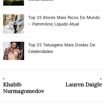
Top 35 Atores Mais Ricos Do Mundo
– Patrimônio Líquido Atual
Top 35 Tatuagens Mais Doidas De
Celebridades
Navegação
Khabib
Lauren Daigle
Previous
N
post:
p
Nurmagomedov
de