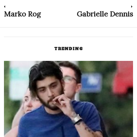
Navegação
Marko Rog
Gabrielle Dennis
Previous
N
post:
p
de
Post
TRENDING