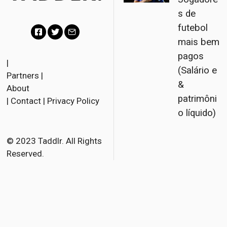
s de
futebol
mais bem
F
T
E
pagos
a
w
m
|
(Salário e
Partners
|
c
i
a
&
About
e
t
i
patrimôni
|
Contact
|
Privacy Policy
b
t
l
o líquido)
o
e
o
r
© 2023 Taddlr. All Rights
Reserved.
k