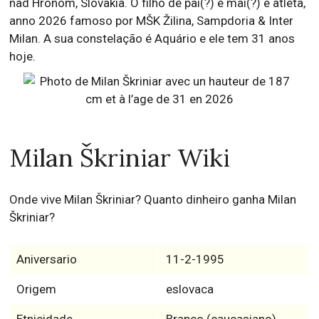
nad Hronom, Slovakia. O filho de pai(?) e mai(?) é atleta,
anno 2026 famoso por MŠK Žilina, Sampdoria & Inter
Milan. A sua constelação é Aquário e ele tem 31 anos
hoje.
Milan Škriniar Wiki
Onde vive Milan Škriniar? Quanto dinheiro ganha Milan
Škriniar?
Aniversario
11-2-1995
Origem
eslovaca