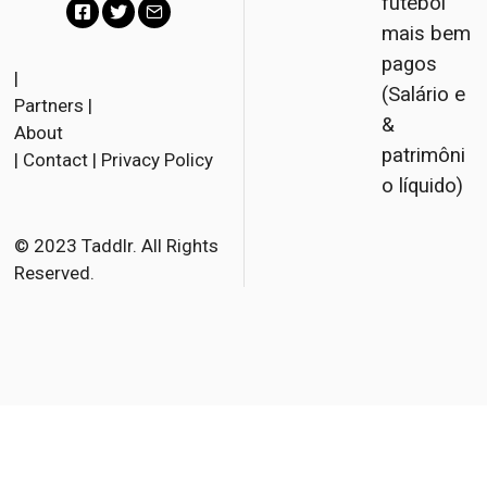
futebol
mais bem
F
T
E
pagos
a
w
m
|
(Salário e
Partners
|
c
i
a
&
About
e
t
i
patrimôni
|
Contact
|
Privacy Policy
b
t
l
o líquido)
o
e
o
r
© 2023 Taddlr. All Rights
Reserved.
k
Inglês
Francês
Dinamarquês
Holandês