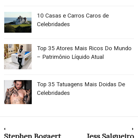
10 Casas e Carros Caros de
Celebridades
Top 35 Atores Mais Ricos Do Mundo
– Patrimônio Líquido Atual
Top 35 Tatuagens Mais Doidas De
Celebridades
Navegação
Stephen Bogaert
Jess Salgueiro
Previous
N