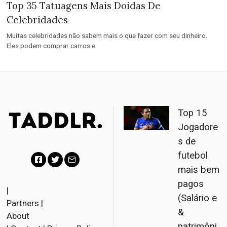
Top 35 Tatuagens Mais Doidas De
Celebridades
Muitas celebridades não sabem mais o que fazer com seu dinheiro.
Eles podem comprar carros e
Top 15
Jogadore
s de
futebol
mais bem
F
T
E
pagos
a
w
m
|
(Salário e
Partners
|
c
i
a
&
About
e
t
i
patrimôni