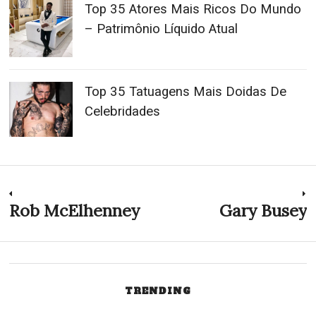
Top 35 Atores Mais Ricos Do Mundo
– Patrimônio Líquido Atual
Top 35 Tatuagens Mais Doidas De
Celebridades
Navegação
Rob McElhenney
Gary Busey
Previous
N
post:
p
de
Post
TRENDING