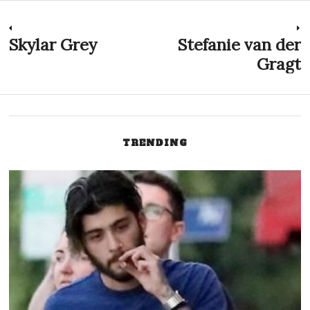
Navegação
Skylar Grey
Stefanie van der
Previous
N
post:
p
Gragt
de
Post
TRENDING