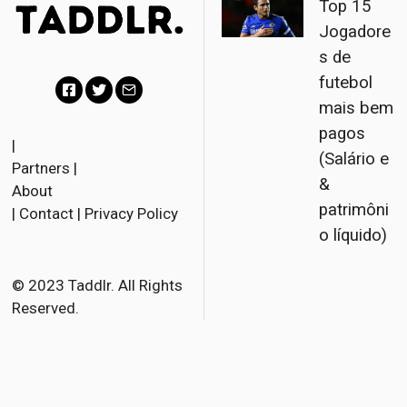
Top 15
Jogadore
s de
futebol
mais bem
F
T
E
pagos
a
w
m
|
(Salário e
Partners
|
c
i
a
&
About
e
t
i
patrimôni
|
Contact
|
Privacy Policy
b
t
l
o líquido)
o
e
o
r
© 2023 Taddlr. All Rights
Reserved.
k