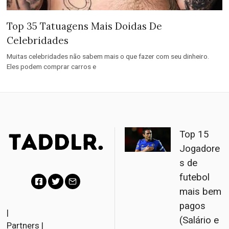
Top 35 Tatuagens Mais Doidas De
Celebridades
Muitas celebridades não sabem mais o que fazer com seu dinheiro.
Eles podem comprar carros e
Top 15
Jogadore
s de
futebol
mais bem
F
T
E
pagos
a
w
m
|
(Salário e
Partners
|
c
i
a