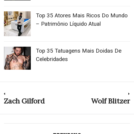
Top 35 Atores Mais Ricos Do Mundo
– Patrimônio Líquido Atual
Top 35 Tatuagens Mais Doidas De
Celebridades
Navegação
Zach Gilford
Wolf Blitzer
Previous
N
post:
p
de
Post