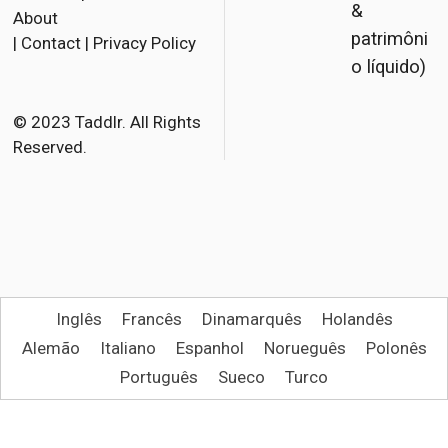
&
About
e
t
i
patrimôni
|
Contact
|
Privacy Policy
b
t
l
o líquido)
o
e
o
r
© 2023 Taddlr. All Rights
Reserved.
k
Inglês
Francês
Dinamarquês
Holandês
Alemão
Italiano
Espanhol
Norueguês
Polonês
Português
Sueco
Turco