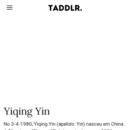
Yiqing Yin
No 3-4-1980, Yiqing Yin (apelido: Yin) nasceu em China.