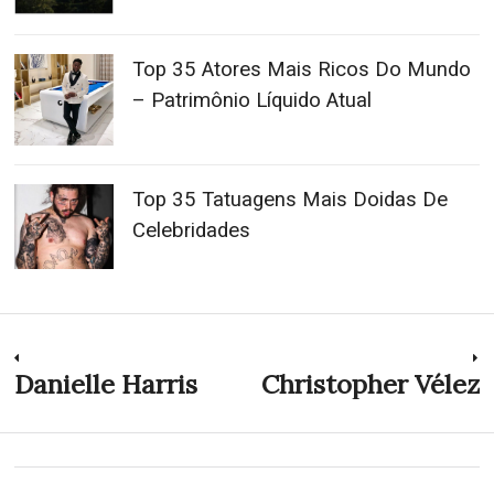
Top 35 Atores Mais Ricos Do Mundo
– Patrimônio Líquido Atual
Top 35 Tatuagens Mais Doidas De
Celebridades
Navegação
Danielle Harris
Christopher Vélez
Previous
N
post:
p
de
Post