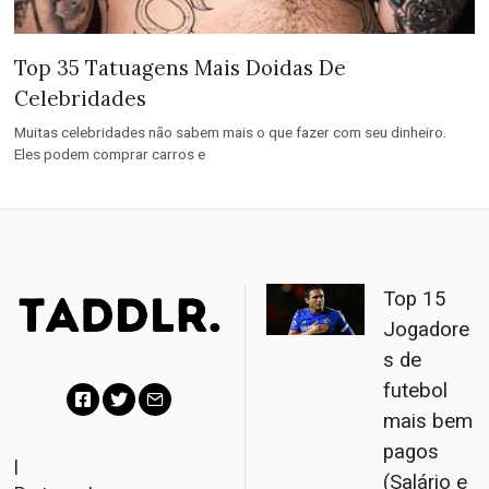
Top 35 Tatuagens Mais Doidas De
Celebridades
Muitas celebridades não sabem mais o que fazer com seu dinheiro.
Eles podem comprar carros e
Top 15
Jogadore
s de
futebol
mais bem
F
T
E
pagos
a
w
m
|
(Salário e