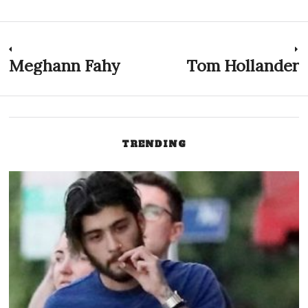
Inläggsnavigering
Meghann Fahy
Tom Hollander
Previous
N
post:
p
TRENDING