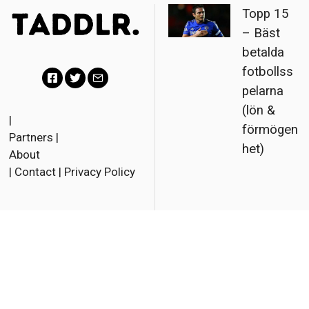
Topp 15
– Bäst
betalda
fotbollss
pelarna
F
T
E
(lön &
a
w
m
|
förmögen
Partners
|
c
i
a
het)
About
e
t
i
|
Contact
|
Privacy Policy
b
t
l
o
e
o
r
© 2023 Taddlr. All Rights
Reserved.
k