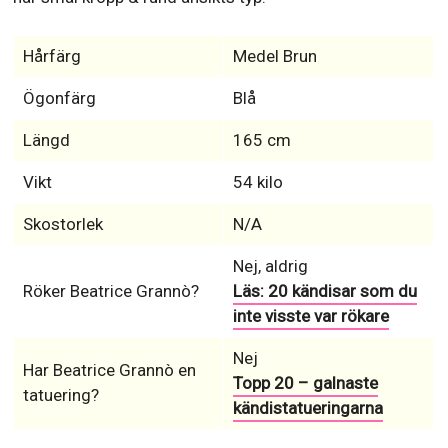
Hårfärg
Medel Brun
Ögonfärg
Blå
Längd
165 cm
Vikt
54 kilo
Skostorlek
N/A
Nej, aldrig
Röker Beatrice Grannò?
Läs: 20 kändisar som du
inte visste var rökare
Nej
Har Beatrice Grannò en
Topp 20 – galnaste
tatuering?
kändistatueringarna