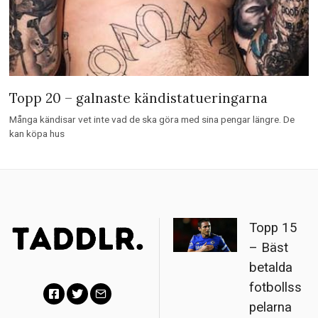
Topp 20 – galnaste kändistatueringarna
Många kändisar vet inte vad de ska göra med sina pengar längre. De
kan köpa hus
Topp 15
– Bäst
betalda
fotbollss
pelarna
F
T
E