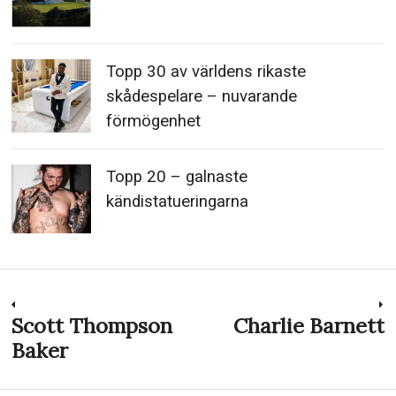
Topp 30 av världens rikaste
skådespelare – nuvarande
förmögenhet
Topp 20 – galnaste
kändistatueringarna
Inläggsnavigering
Scott Thompson
Charlie Barnett
Previous
N
post:
p
Baker