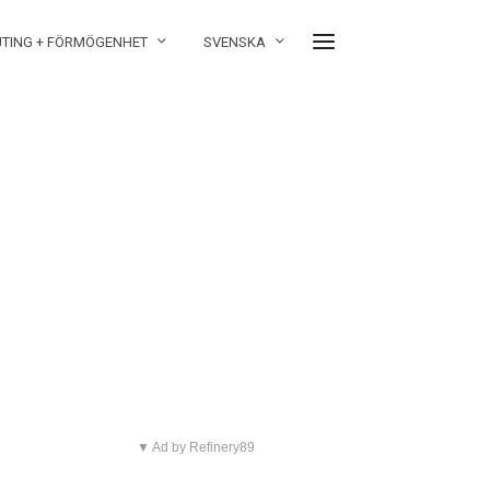
JTING + FÖRMÖGENHET
SVENSKA
▼ Ad by Refinery89