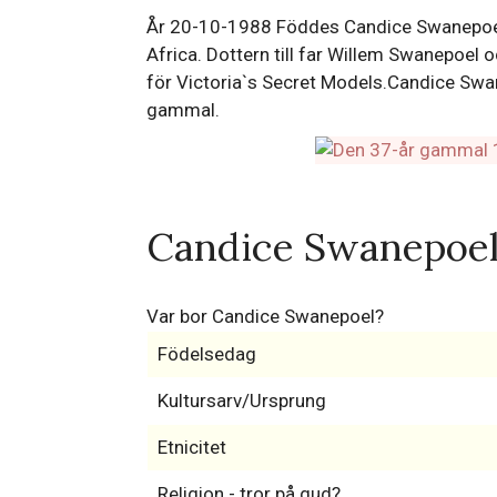
År 20-10-1988 Föddes Candice Swanepoel
Africa. Dottern till far Willem Swanepoe
för Victoria`s Secret Models.Candice Swan
gammal.
Candice Swanepoel
Var bor Candice Swanepoel?
Födelsedag
Kultursarv/Ursprung
Etnicitet
Religion - tror på gud?