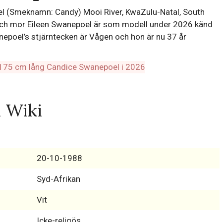
 (Smeknamn: Candy) Mooi River, KwaZulu-Natal, South
l och mor Eileen Swanepoel är som modell under 2026 känd
epoel’s stjärntecken är Vågen och hon är nu 37 år
 Wiki
20-10-1988
Syd-Afrikan
Vit
Icke-religös