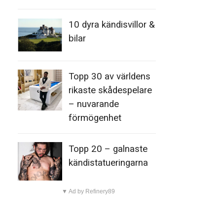
10 dyra kändisvillor &
bilar
Topp 30 av världens
rikaste skådespelare
– nuvarande
förmögenhet
Topp 20 – galnaste
kändistatueringarna
▼ Ad by Refinery89