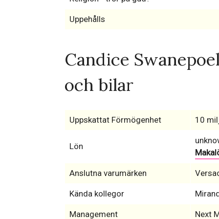
Uppehålls
Candice Swanepoel
och bilar
Uppskattat Förmögenhet
10 mil
unkno
Lön
Makalö
Anslutna varumärken
Versa
Kända kollegor
Mirand
Management
Next 