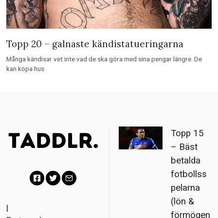
Topp 20 – galnaste kändistatueringarna
Många kändisar vet inte vad de ska göra med sina pengar längre. De
kan köpa hus
Topp 15
– Bäst
betalda
fotbollss
pelarna
Facebook
Twitter
Email
(lön &
|
förmögen