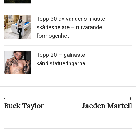
Topp 30 av världens rikaste
skådespelare – nuvarande
förmögenhet
Topp 20 – galnaste
kändistatueringarna
Inläggsnavigering
Buck Taylor
Jaeden Martell
Previous
N
post:
p