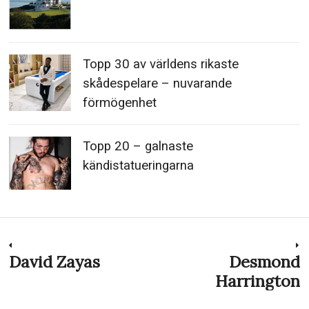
Topp 30 av världens rikaste
skådespelare – nuvarande
förmögenhet
Topp 20 – galnaste
kändistatueringarna
Inläggsnavigering
David Zayas
Desmond
Previous
N
post:
p
Harrington