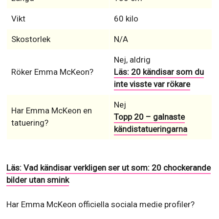
typ.
Hårfärg
Medel Brun
Ögonfärg
Hassel
Längd
180 cm
Vikt
60 kilo
Skostorlek
N/A
Nej, aldrig
Röker Emma McKeon?
Läs: 20 kändisar som du
inte visste var rökare
Nej
Har Emma McKeon en
Topp 20 – galnaste
tatuering?
kändistatueringarna