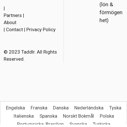
Topp 15
– Bäst
betalda
fotbollss
pelarna
F
T
E
(lön &
a
w
m
|
förmögen
Partners
|
c
i
a
het)
About
e
t
i
|
Contact
|
Privacy Policy
b
t
l
o
e
o
r
© 2023 Taddlr. All Rights
Reserved.
k