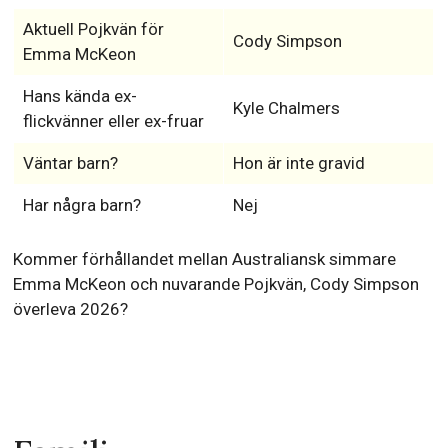
Vem Emma McKeon dejtar 2026?
Dejtarengaged (Sedan
Civilstånd
2022)
Sexuell läggning
Hetro
Aktuell Pojkvän för
Cody Simpson
Emma McKeon
Hans kända ex-
Kyle Chalmers
flickvänner eller ex-fruar
Väntar barn?
Hon är inte gravid
Har några barn?
Nej
Kommer förhållandet mellan Australiansk simmare
Emma McKeon och nuvarande Pojkvän, Cody Simpson