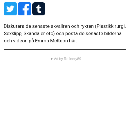
Läs: Vad kändisar verkligen ser ut som: 20 chockerande
bilder utan smink
Har Emma McKeon officiella sociala medie profiler?
Diskutera de senaste skvallren och rykten (Plastikkirurgi,
Sexklipp, Skandaler etc) och posta de senaste bilderna
och videon på Emma McKeon här:
▼ Ad by Refinery89