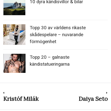
Topp 40 – Mest chockerande bilder
på kändisar utan smink som du
någonsin har sett
10 dyra kändisvillor & bilar
Topp 30 av världens rikaste
skådespelare – nuvarande
förmögenhet
Topp 20 – galnaste
kändistatueringarna