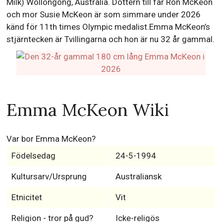
Milk) Wollongong, Australia. Dottern till far Ron McKeon
och mor Susie McKeon är som simmare under 2026
känd för 11th times Olympic medalist.Emma McKeon’s
stjärntecken är Tvillingarna och hon är nu 32 år gammal.
Emma McKeon Wiki
Var bor Emma McKeon?
Födelsedag
24-5-1994
Kultursarv/Ursprung
Australiansk
Etnicitet
Vit
Religion - tror på gud?
Icke-religös