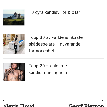
10 dyra kändisvillor & bilar
Topp 30 av världens rikaste
skådespelare – nuvarande
förmögenhet
Topp 20 – galnaste
kändistatueringarna
Inläggsnavigering
Alexis Floyd
Geoff Pierson
Previous
N