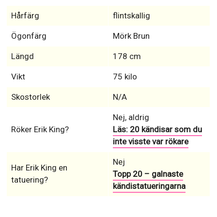
Hårfärg
flintskallig
Ögonfärg
Mörk Brun
Längd
178 cm
Vikt
75 kilo
Skostorlek
N/A
Nej, aldrig
Röker Erik King?
Läs: 20 kändisar som du
inte visste var rökare
Nej
Har Erik King en
Topp 20 – galnaste
tatuering?
kändistatueringarna