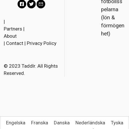
fotbollss
pelarna
F
T
E
(lön &
a
w
m
|
förmögen
Partners
|
c
i
a
het)
About
e
t
i
|
Contact
|
Privacy Policy
b
t
l
o
e
o
r
© 2023 Taddlr. All Rights
Reserved.
k
Engelska
Franska
Danska
Nederländska
Tyska