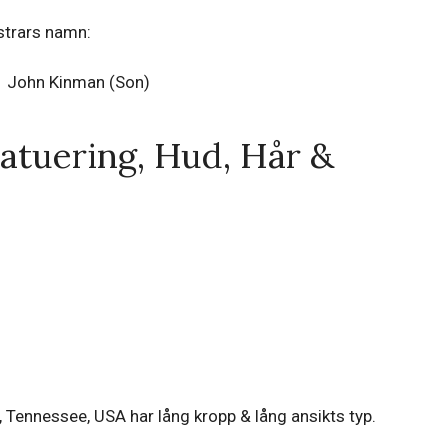
strars namn:
John Kinman (Son)
Tatuering, Hud, Hår &
 Tennessee, USA har lång kropp & lång ansikts typ.