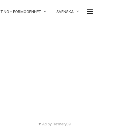
JTING + FÖRMÖGENHET
SVENSKA
▼ Ad by Refinery89