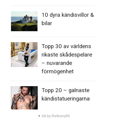
10 dyra kändisvillor &
bilar
Topp 30 av världens
rikaste skådespelare
– nuvarande
förmögenhet
Topp 20 – galnaste
kändistatueringarna
▼ Ad by Refinery89