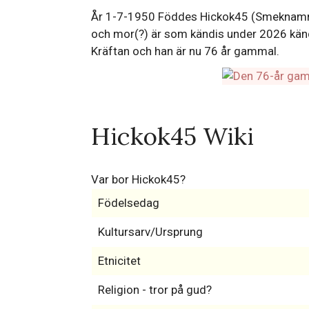
År 1-7-1950 Föddes Hickok45 (Smeknamn: H
och mor(?) är som kändis under 2026 känd
Kräftan och han är nu 76 år gammal.
Hickok45 Wiki
Var bor Hickok45?
Födelsedag
Kultursarv/Ursprung
Etnicitet
Religion - tror på gud?