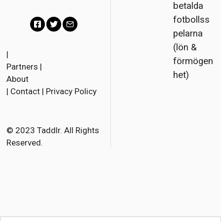
betalda
fotbollss
pelarna
F
T
E
(lön &
a
w
m
|
förmögen
Partners
|
c
i
a
het)
About
e
t
i
|
Contact
|
Privacy Policy
b
t
l
o
e
o
r
© 2023 Taddlr. All Rights
Reserved.
k