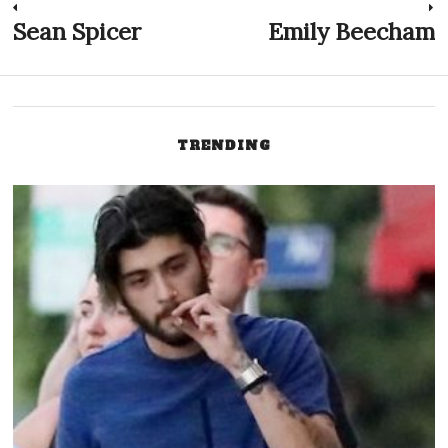
Inläggsnavigering
Sean Spicer
Emily Beecham
Previous
N
post:
p
TRENDING