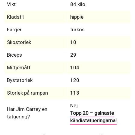
Vikt
84 kilo
Klädstil
hippie
Färger
turkos
Skostorlek
10
Biceps
29
Midjemått
104
Byststorlek
120
Storlek på rumpan
113
Nej
Har Jim Carrey en
Topp 20 – galnaste
tatuering?
kändistatueringarna!