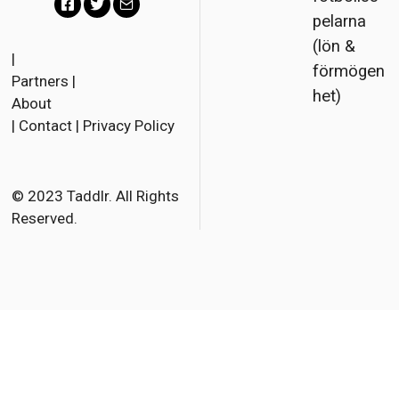
pelarna
F
T
E
(lön &
a
w
m
|
förmögen
Partners
|
c
i
a
het)
About
e
t
i
|
Contact
|
Privacy Policy
b
t
l
o
e
o
r
© 2023 Taddlr. All Rights
Reserved.
k
Engelska
Franska
Danska
Nederländska
Tyska
Italienska
Spanska
Norskt Bokmål
Polska