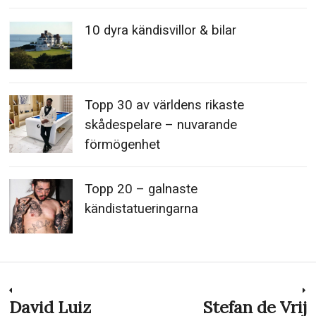
10 dyra kändisvillor & bilar
Topp 30 av världens rikaste
skådespelare – nuvarande
förmögenhet
Topp 20 – galnaste
kändistatueringarna
Inläggsnavigering
David Luiz
Stefan de Vrij
Previous
N