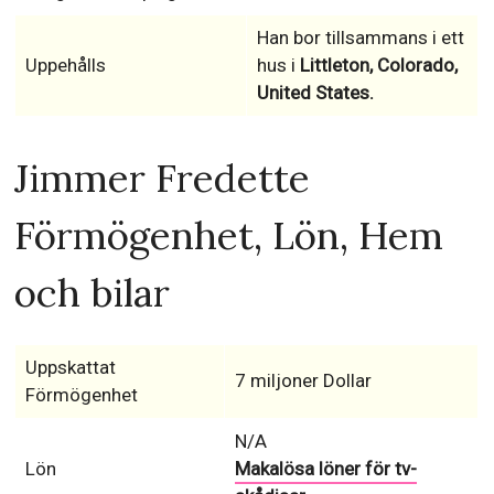
Han bor tillsammans i ett
Uppehålls
hus i
Littleton, Colorado,
United States.
Jimmer Fredette
Förmögenhet, Lön, Hem
och bilar
Uppskattat
7 miljoner Dollar
Förmögenhet
N/A
Lön
Makalösa löner för tv-