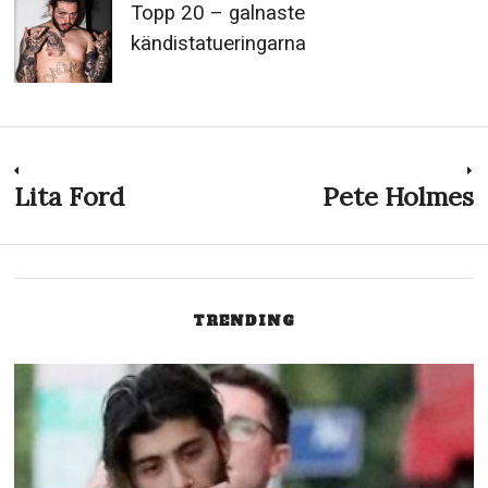
Topp 20 – galnaste
kändistatueringarna
Inläggsnavigering
Lita Ford
Pete Holmes
Previous
N
post:
p
TRENDING