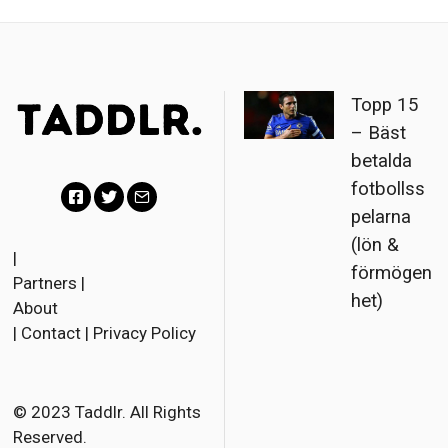
Topp 15
– Bäst
betalda
fotbollss
pelarna
F
T
E
(lön &
a
w
m
|
förmögen
Partners
|
c
i
a
het)
About
e
t
i
|
Contact
|
Privacy Policy
b
t
l
o
e
o
r
© 2023 Taddlr. All Rights
Reserved.
k