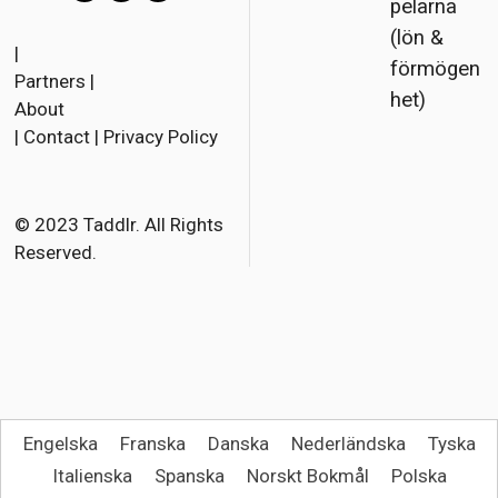
pelarna
F
T
E
(lön &
a
w
m
|
förmögen
Partners
|
c
i
a
het)
About
e
t
i
|
Contact
|
Privacy Policy
b
t
l
o
e
o
r
© 2023 Taddlr. All Rights
Reserved.
k
Engelska
Franska
Danska
Nederländska
Tyska
Italienska
Spanska
Norskt Bokmål
Polska