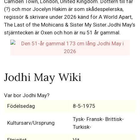
Camden Town, London, United Kingdom. Dottern till far
(?) och mor Jocelyn Hakim är som skådespelerska,
regissör & skrivare under 2026 känd för A World Apart,
The Last of the Mohicans & Sister My Sister.Jodhi May’s
stjärntecken är Oxen och hon är nu 51 år gammal.
Jodhi May Wiki
Var bor Jodhi May?
Födelsedag
8-5-1975
Tysk- Fransk- Brittisk-
Kultursarv/Ursprung
Turkisk-