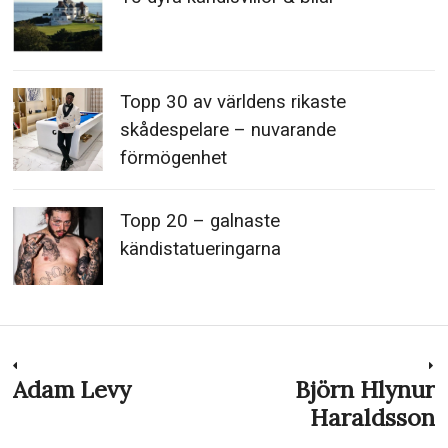
Topp 30 av världens rikaste
skådespelare – nuvarande
förmögenhet
Topp 20 – galnaste
kändistatueringarna
Inläggsnavigering
Adam Levy
Björn Hlynur
Previous
N
post:
p
Haraldsson