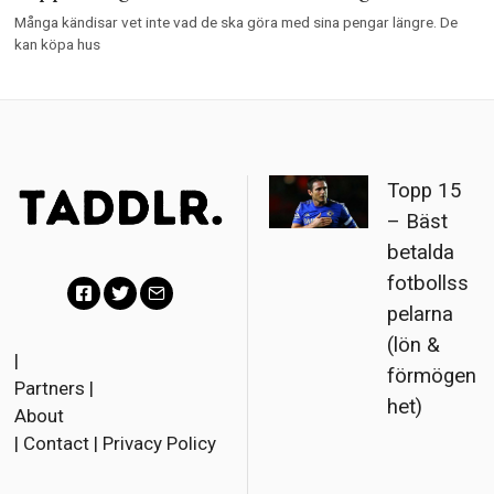
Många kändisar vet inte vad de ska göra med sina pengar längre. De
kan köpa hus
Topp 15
– Bäst
betalda
fotbollss
pelarna
F
T
E
(lön &
a
w
m
|
förmögen
Partners
|
c
i
a
het)
About
e
t
i
|
Contact
|
Privacy Policy
b
t
l
o
e