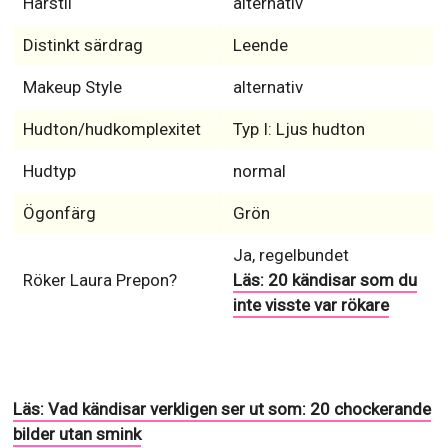
Den här roliga skådespelerska kommer från Watchung,
New Jersey, United States har vällustig kropp &
hjärtformad ansikts typ. Laura Prepon gör reklam för
unknown, men egentligen använder: MAC.
Hårfärg
Färgat
Hårtyp
Rakt
mellanlångt hår
Hårlängd