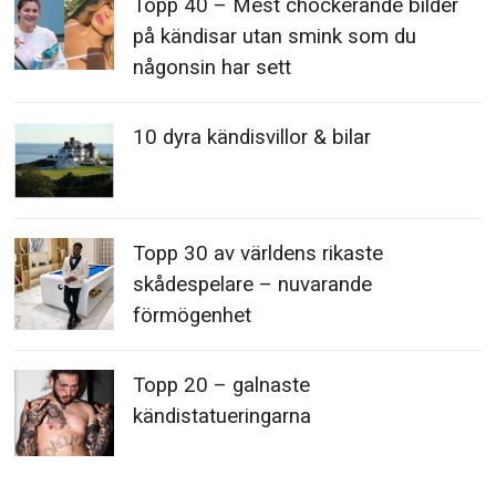
Topp 40 – Mest chockerande
kändisarna som röker