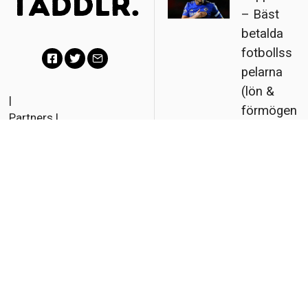
Topp 20 – galnaste kändistatueringarna
Många kändisar vet inte vad de ska göra med sina pengar längre. De
kan köpa hus