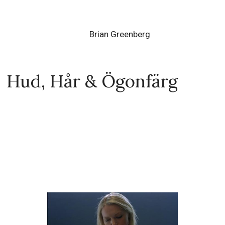
Vänner
John Travolta
Mila Kunis