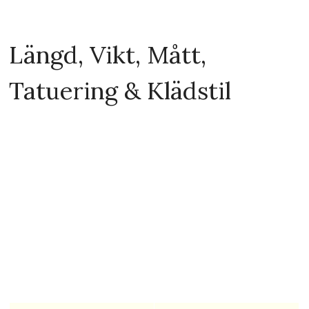
(nacklångt)
Hårstil
alternativ
Distinkt särdrag
Leende
Makeup Style
alternativ
Hudton/hudkomplexitet
Typ I: Ljus hudton
Hudtyp
normal
Ögonfärg
Grön
Ja, regelbundet
Röker Laura Prepon?
Läs: 20 kändisar som du
inte visste var rökare