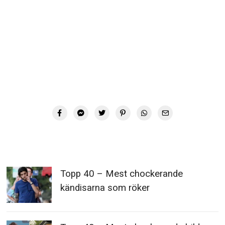
Nej
Har Laura Prepon en
Topp 20 – galnaste
tatuering?
kändistatueringarna!
Har Laura Prepon officiella sociala medie profiler?
Diskutera de senaste skvallren och rykten (Plastikkirurgi,
Sexklipp, Skandaler etc) och posta de senaste bilderna
och videon på Laura Prepon här:
▼ Ad by Refinery89