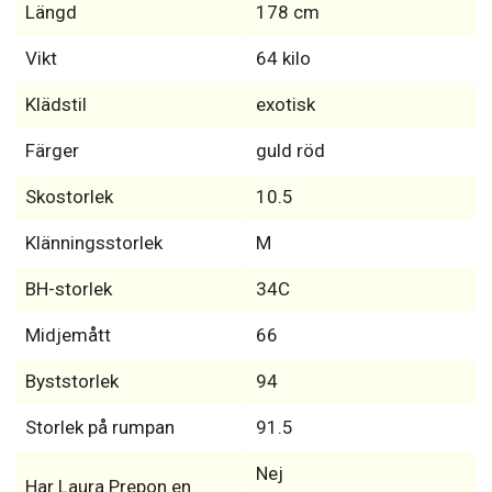
Läs: Vad kändisar verkligen ser ut som: 20 chockerande
bilder utan smink
Längd, Vikt, Mått,
Tatuering & Klädstil