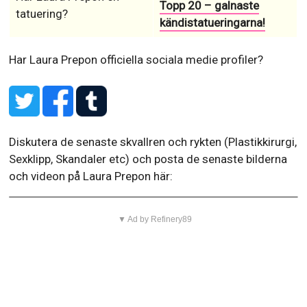
Längd
178 cm
Vikt
64 kilo
Klädstil
exotisk
Färger
guld röd
Skostorlek
10.5
Klänningsstorlek
M
BH-storlek
34C
Midjemått
66
Byststorlek
94
Storlek på rumpan
91.5