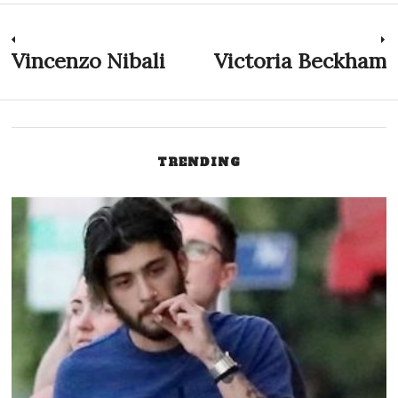
Topp 40 – Mest chockerande bilder
på kändisar utan smink som du
någonsin har sett
10 dyra kändisvillor & bilar
Topp 30 av världens rikaste
skådespelare – nuvarande
förmögenhet
Topp 20 – galnaste
kändistatueringarna