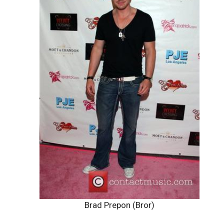
Familj
Pappans, mammans, barnens, bröder & systrars namn:
Michael Prepon (Pappa)
Marjorie Prepon (Mamma)