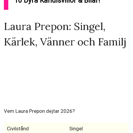
CLS
- Tillverkad av Mercedes ($130,000)
RELATED:
10 Dyra Kändisvillor & Bilar!
Laura Prepon: Singel,
Kärlek, Vänner och Familj