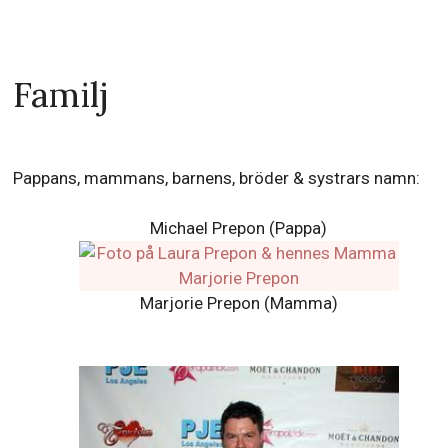
Är inte i något
Partner
förhållande eller okända
Christopher Masterson
Hans kända ex-
Anthony Kiedis
flickvänner eller ex-fruar
Scott Michael Foster
Väntar barn?
Hon är inte gravid
Har några barn?
Nej
Kommer Amerikan- Engelsk- Irländsk- Ryssk-
skådespelerska Laura Prepon hitta kärleken 2026?