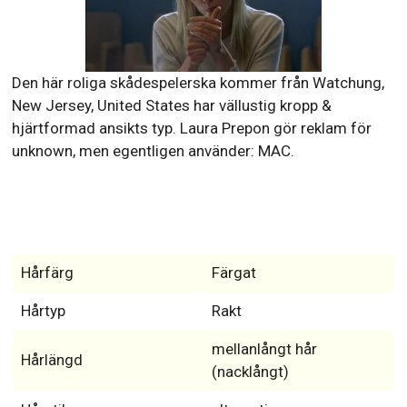
Brian Greenberg
Hud, Hår & Ögonfärg