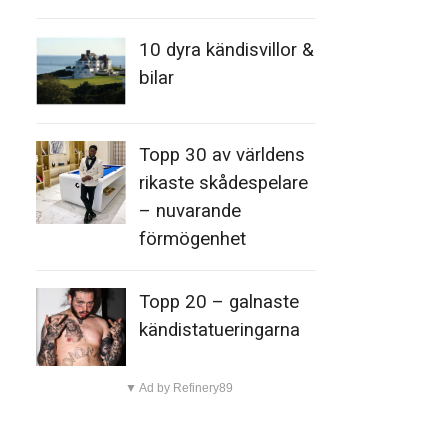
10 dyra kändisvillor &
bilar
Topp 30 av världens
rikaste skådespelare
– nuvarande
förmögenhet
Topp 20 – galnaste
kändistatueringarna
▼ Ad by Refinery89