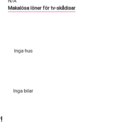
N/A
Makalösa löner för tv-skådisar
Inga hus
Inga bilar
!