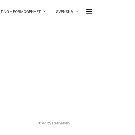
JTING + FÖRMÖGENHET
SVENSKA
▼ Ad by Refinery89