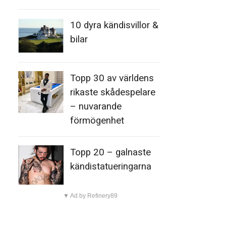
10 dyra kändisvillor &
bilar
Topp 30 av världens
rikaste skådespelare
– nuvarande
förmögenhet
Topp 20 – galnaste
kändistatueringarna
▼ Ad by Refinery89