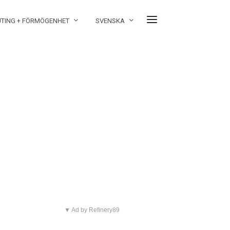
JTING + FÖRMÖGENHET
SVENSKA
▼ Ad by Refinery89