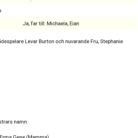
n
Ja, far till: Michaela, Eian
espelare Levar Burton och nuvarande Fru, Stephanie
strars namn:
Erma Gene (Mamma)