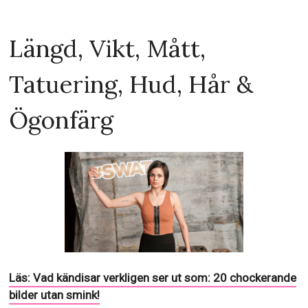
Längd, Vikt, Mått,
Tatuering, Hud, Hår &
Ögonfärg
Läs: Vad kändisar verkligen ser ut som: 20 chockerande
bilder utan smink!