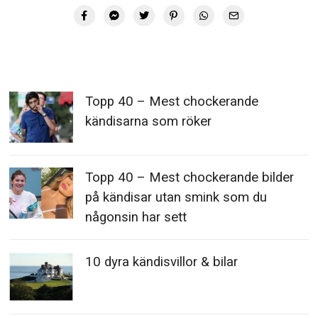
Topp 40 – Mest chockerande
kändisarna som röker
Topp 40 – Mest chockerande bilder
på kändisar utan smink som du
någonsin har sett
10 dyra kändisvillor & bilar