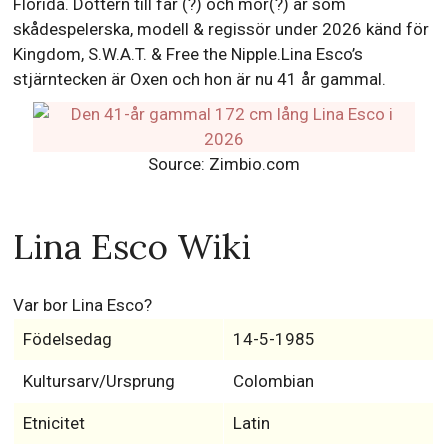
Florida. Dottern till far (?) och mor(?) är som
skådespelerska, modell & regissör under 2026 känd för
Kingdom, S.W.A.T. & Free the Nipple.Lina Esco’s
stjärntecken är Oxen och hon är nu 41 år gammal.
Source: Zimbio.com
Lina Esco Wiki
Var bor Lina Esco?
Födelsedag
14-5-1985
Kultursarv/Ursprung
Colombian
Etnicitet
Latin