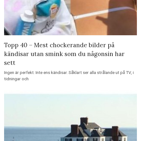
Topp 40 – Mest chockerande bilder på
kändisar utan smink som du någonsin har
sett
Ingen är perfekt. Inte ens kändisar. Såklart ser alla strålande ut på TV, i
tidningar och