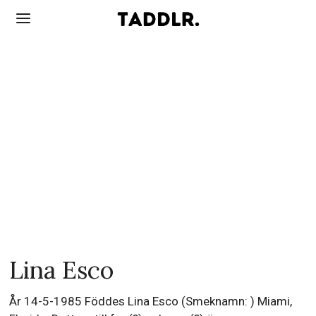
Lina Esco
År 14-5-1985 Föddes Lina Esco (Smeknamn: ) Miami,