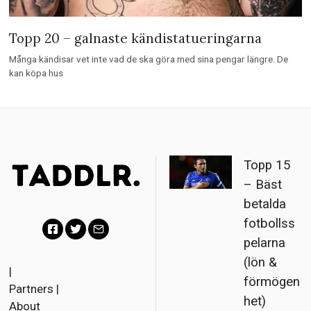
Topp 20 – galnaste kändistatueringarna
Många kändisar vet inte vad de ska göra med sina pengar längre. De
kan köpa hus
Topp 15
– Bäst
betalda
fotbollss
pelarna
F
T
E
(lön &
a
w
m
|
förmögen
Partners
|
c
i
a
het)
About