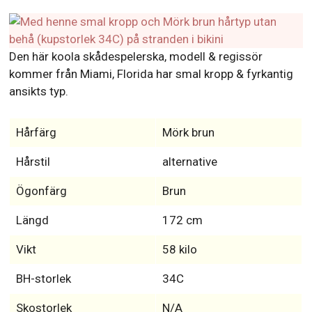
Den här koola skådespelerska, modell & regissör
kommer från Miami, Florida har smal kropp & fyrkantig
ansikts typ.
Hårfärg
Mörk brun
Hårstil
alternative
Ögonfärg
Brun
Längd
172 cm
Vikt
58 kilo
BH-storlek
34C
Skostorlek
N/A