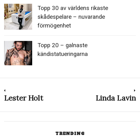
Topp 30 av världens rikaste
skådespelare – nuvarande
förmögenhet
Topp 20 – galnaste
kändistatueringarna
Inläggsnavigering
Lester Holt
Linda Lavin
Previous
N
post:
p
TRENDING