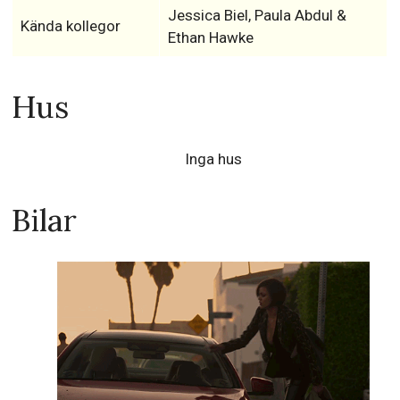
Jessica Biel, Paula Abdul &
Kända kollegor
Ethan Hawke
Hus
Inga hus
Bilar