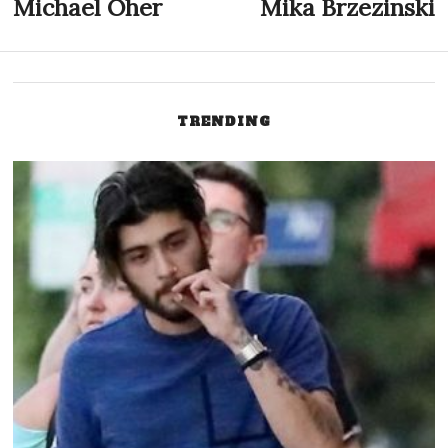
Inläggsnavigering
Michael Oher
Mika Brzezinski
Previous
N
post:
p
TRENDING