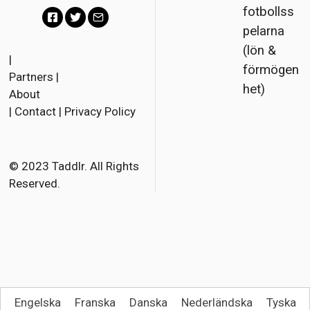
fotbollss
pelarna
F
T
E
(lön &
a
w
m
|
förmögen
Partners
|
c
i
a
het)
About
e
t
i
|
Contact
|
Privacy Policy
b
t
l
o
e
o
r
© 2023 Taddlr. All Rights
Reserved.
k
Engelska
Franska
Danska
Nederländska
Tyska