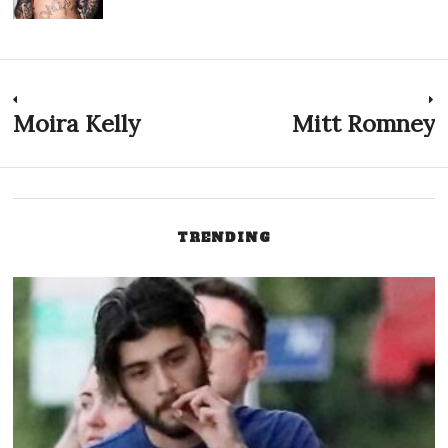
Inläggsnavigering
Moira Kelly
Mitt Romney
Previous
N
post:
p
TRENDING