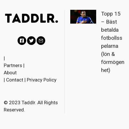
Topp 15
– Bäst
betalda
fotbollss
pelarna
Facebook
Twitter
Email
(lön &
|
förmögen
Partners
|
het)
About
|
Contact
|
Privacy Policy
© 2023 Taddlr. All Rights
Reserved.