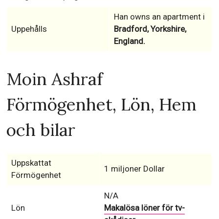
Han owns an apartment i
Uppehålls
Bradford, Yorkshire,
England.
Moin Ashraf
Förmögenhet, Lön, Hem
och bilar
Uppskattat
1 miljoner Dollar
Förmögenhet
N/A
Lön
Makalösa löner för tv-