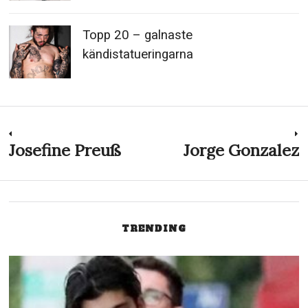
Topp 20 – galnaste
kändistatueringarna
Inläggsnavigering
Josefine Preuß
Jorge Gonzalez
Previous
N
post:
p
TRENDING