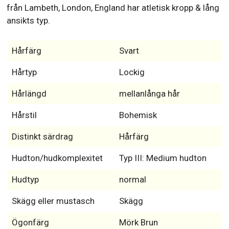
från Lambeth, London, England har atletisk kropp & lång
ansikts typ.
Hårfärg
Svart
Hårtyp
Lockig
Hårlängd
mellanlånga hår
Hårstil
Bohemisk
Distinkt särdrag
Hårfärg
Hudton/hudkomplexitet
Typ III: Medium hudton
Hudtyp
normal
Skägg eller mustasch
Skägg
Ögonfärg
Mörk Brun