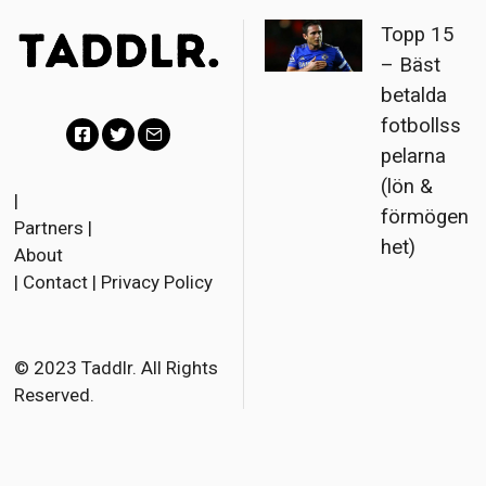
Topp 15
– Bäst
betalda
fotbollss
pelarna
F
T
E
(lön &
a
w
m
|
förmögen
Partners
|
c
i
a
het)
About
e
t
i
|
Contact
|
Privacy Policy
b
t
l
o
e
o
r
© 2023 Taddlr. All Rights
Reserved.
k