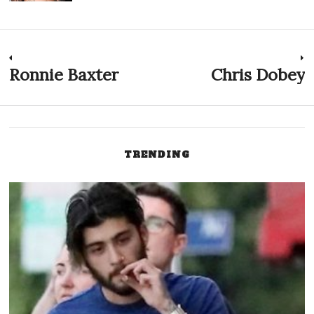
Inläggsnavigering
Ronnie Baxter
Chris Dobey
Previous
N
post:
p
TRENDING