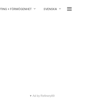
JTING + FÖRMÖGENHET
SVENSKA
▼ Ad by Refinery89