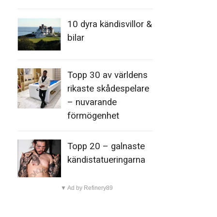
10 dyra kändisvillor &
bilar
Topp 30 av världens
rikaste skådespelare
– nuvarande
förmögenhet
Topp 20 – galnaste
kändistatueringarna
▼ Ad by Refinery89