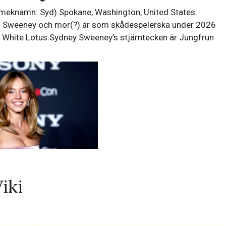
eknamn: Syd) Spokane, Washington, United States.
ven Sweeney och mor(?) är som skådespelerska under 2026
he White Lotus.Sydney Sweeney’s stjärntecken är Jungfrun
iki