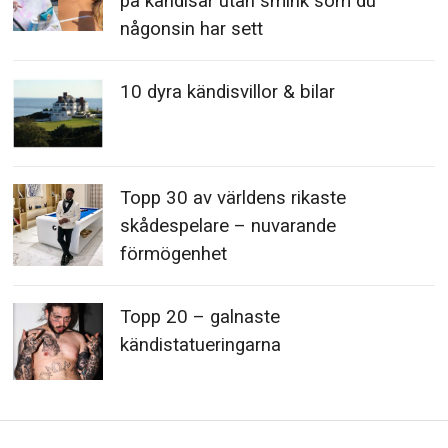
på kändisar utan smink som du
någonsin har sett
10 dyra kändisvillor & bilar
Topp 30 av världens rikaste
skådespelare – nuvarande
förmögenhet
Topp 20 – galnaste
kändistatueringarna