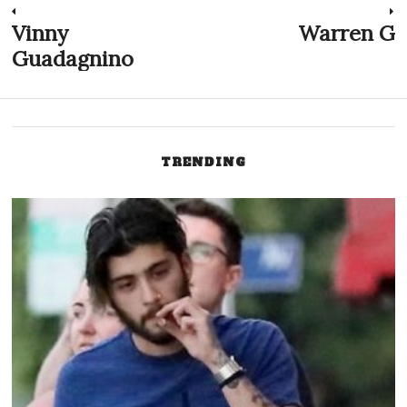
Inläggsnavigering
Vinny
Warren G
Previous
N
post:
p
Guadagnino
TRENDING