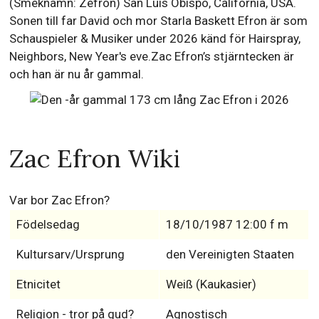
(Smeknamn: Zefron) San Luis Obispo, California, USA.
Sonen till far David och mor Starla Baskett Efron är som
Schauspieler & Musiker under 2026 känd för Hairspray,
Neighbors, New Year's eve.Zac Efron’s stjärntecken är
och han är nu år gammal.
Zac Efron Wiki
Var bor Zac Efron?
Födelsedag
18/10/1987 12:00 f m
Kultursarv/Ursprung
den Vereinigten Staaten
Etnicitet
Weiß (Kaukasier)
Religion - tror på gud?
Agnostisch