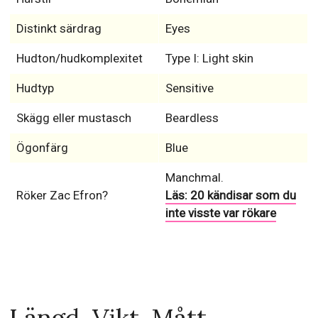
Distinkt särdrag
Eyes
Hudton/hudkomplexitet
Type I: Light skin
Hudtyp
Sensitive
Skägg eller mustasch
Beardless
Ögonfärg
Blue
Manchmal.
Röker Zac Efron?
Läs: 20 kändisar som du
inte visste var rökare
Längd, Vikt, Mått,