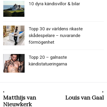
10 dyra kändisvillor & bilar
Topp 30 av världens rikaste
skådespelare – nuvarande
förmögenhet
Topp 20 – galnaste
kändistatueringarna
Inläggsnavigering
Matthijs van
Louis van Gaal
Previous
N
post:
p
Nieuwkerk