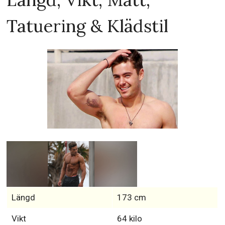
Tatuering & Klädstil
Längd
173 cm
Vikt
64 kilo