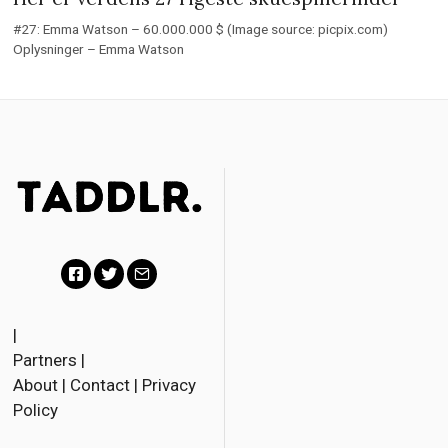
#27: Emma Watson – 60.000.000 $ (Image source: picpix.com)
Oplysninger – Emma Watson
F
T
E
a
w
m
|
Partners
|
c
i
a
About
|
Contact
|
Privacy
e
t
i
Policy
b
t
l