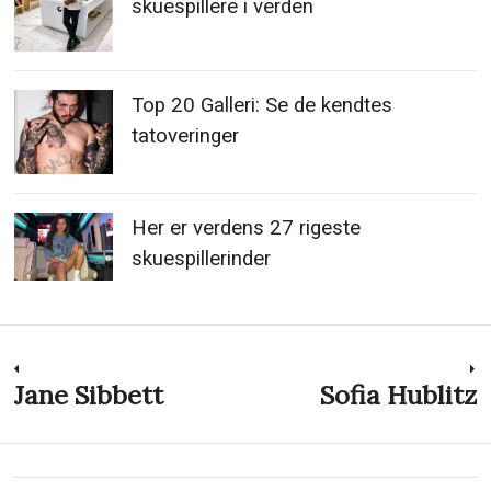
skuespillere i verden
Top 20 Galleri: Se de kendtes
tatoveringer
Her er verdens 27 rigeste
skuespillerinder
Indlægsnavigation
Jane Sibbett
Sofia Hublitz
Previous
N
post:
p