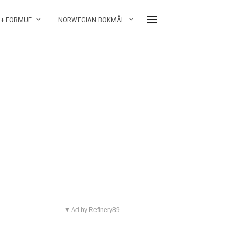
 + FORMUE
NORWEGIAN BOKMÅL
▼ Ad by Refinery89