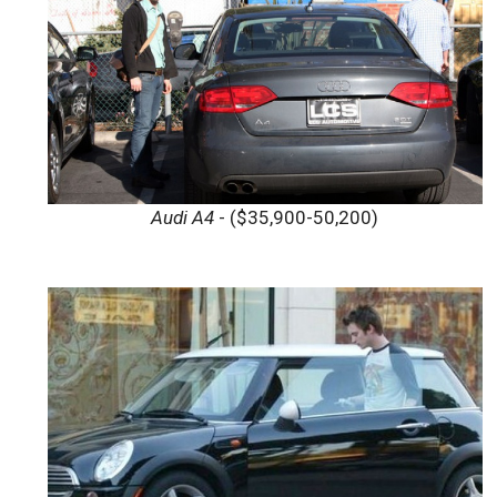
Audi A4
- ($35,900-50,200)