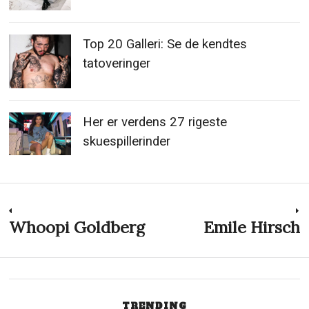
Top 20 Galleri: Se de kendtes
tatoveringer
Her er verdens 27 rigeste
skuespillerinder
Indlægsnavigation
Whoopi Goldberg
Emile Hirsch
Previous
N
post:
p
TRENDING