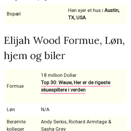
Han ejer et hus i
Austin,
Bopæl
TX, USA
.
Elijah Wood Formue, Løn,
hjem og biler
18 million Dollar
Top 30: Wauw, Her er de rigeste
Formue
skuespillere i verden
Løn
N/A
Berømte
Andy Serkis, Richard Armitage &
kolleger
Sasha Grey