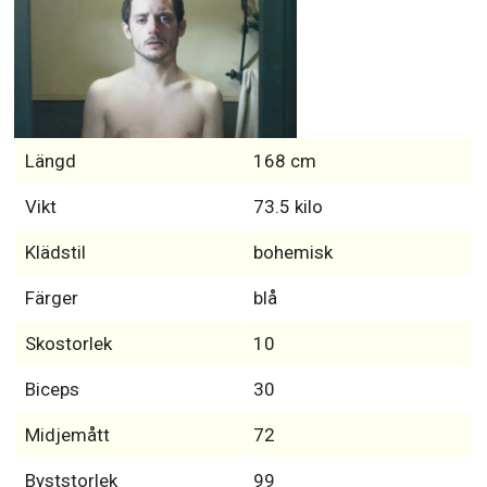
Längd
168 cm
Vikt
73.5 kilo
Klädstil
bohemisk
Färger
blå
Skostorlek
10
Biceps
30
Midjemått
72
Byststorlek
99