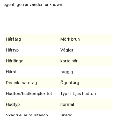
egentligen använder: unknown.
Hårfärg
Mörk brun
Hårtyp
Vågigt
Hårlängd
korta hår
Hårstil
taggig
Distinkt särdrag
Ögonfärg
Hudton/hudkomplexitet
Typ II: Ljus hudton
Hudtyp
normal
Skägg eller mustasch
Skägg