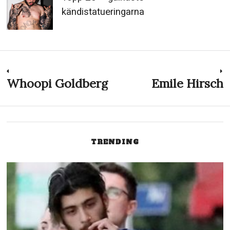
kändistatueringarna
Inläggsnavigering
Whoopi Goldberg
Emile Hirsch
Previous
N
post:
p
TRENDING