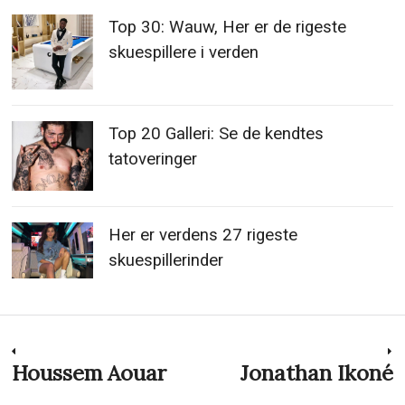
Top 30: Wauw, Her er de rigeste
skuespillere i verden
Top 20 Galleri: Se de kendtes
tatoveringer
Her er verdens 27 rigeste
skuespillerinder
Indlægsnavigation
Houssem Aouar
Jonathan Ikoné
Previous
N
post:
p