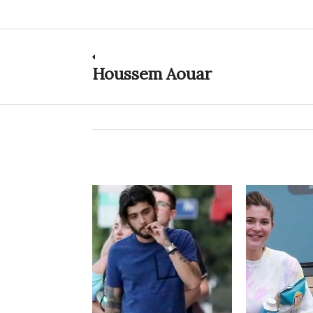
Post
Houssem Aouar
Previous
post:
navigation