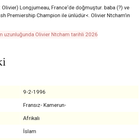
 Olivier) Longjumeau, France‘de doğmuştur. baba (?) ve
tish Premiership Champion ile ünlüdür<. Olivier Ntcham’in
ki
9-2-1996
Fransız- Kamerun-
Afrikalı
İslam