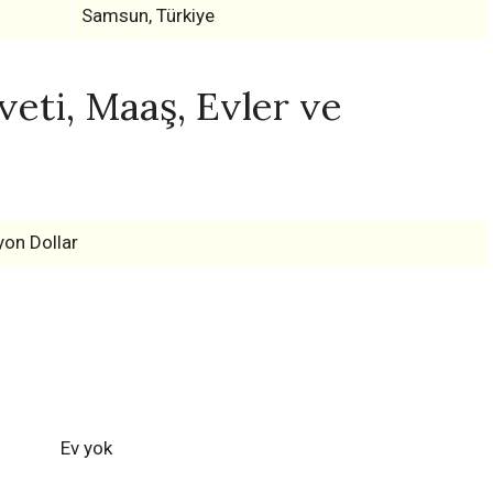
Samsun, Türkiye
eti, Maaş, Evler ve
yon Dollar
Ev yok