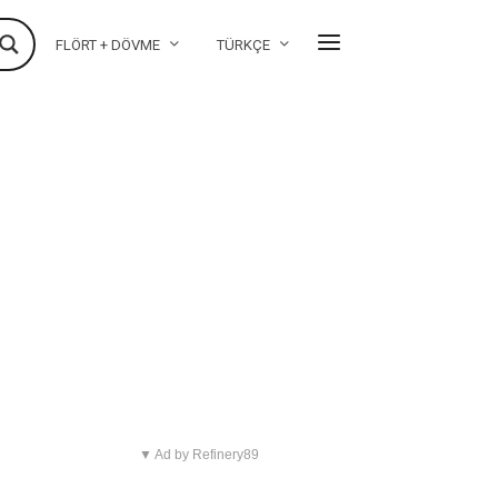
FLÖRT + DÖVME
TÜRKÇE
▼ Ad by Refinery89