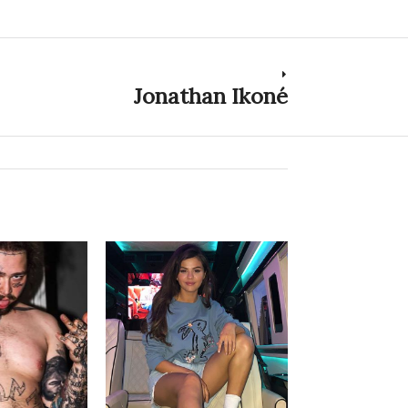
Jonathan Ikoné
Next
post: