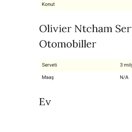
Konut
Olivier Ntcham Serv
Otomobiller
Serveti
3 mil
Maaş
N/A
Ev