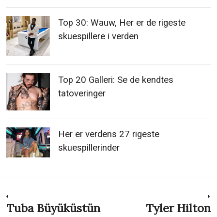
Top 30: Wauw, Her er de rigeste
skuespillere i verden
Top 20 Galleri: Se de kendtes
tatoveringer
Her er verdens 27 rigeste
skuespillerinder
Indlægsnavigation
Tuba Büyüküstün
Tyler Hilton
Previous
N