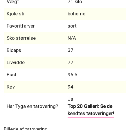
Vægt
71 kilo
Kjole stil
boheme
Favoritfarver
sort
Sko størrelse
N/A
Biceps
37
Livvidde
77
Bust
96.5
Røv
94
Ja
Har Tyga en tatovering?
Top 20 Galleri: Se de
kendtes tatoveringer!
Billede af tatovering