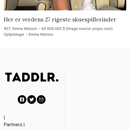
Her er verdens 27 rigeste skuespillerinder
#27: Emma Watson – 60.000.000 $ (Image source: picpix.com)
Oplysninger – Emma Watson
F
T
E
a
w
m
|
Partners
|
c
i
a